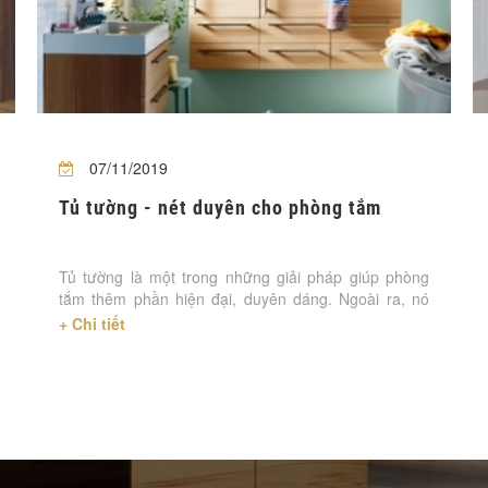
07/11/2019
Tủ tường - nét duyên cho phòng tắm
Tủ tường là một trong những giải pháp giúp phòng
tắm thêm phần hiện đại, duyên dáng. Ngoài ra, nó
cũ....
+ Chi tiết