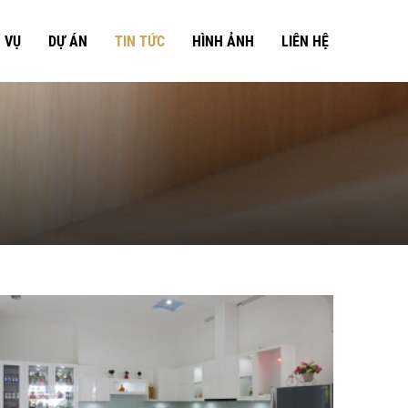
 VỤ
DỰ ÁN
TIN TỨC
HÌNH ẢNH
LIÊN HỆ