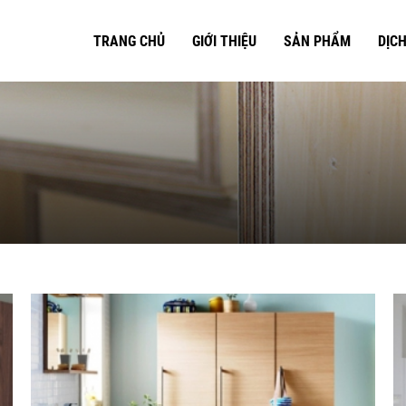
TRANG CHỦ
GIỚI THIỆU
SẢN PHẨM
DỊCH